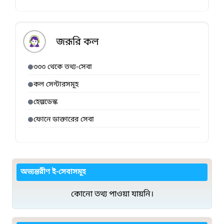
জরূরি কল
৩৩৩ থেকে তথ্য-সেবা
কল সেন্টারসমূহ
হেল্পডেস্ক
ফোনে ডাক্তারের সেবা
অভ্যন্তরীণ ই-সেবাসমূহ
কোনো তথ্য পাওয়া যায়নি।