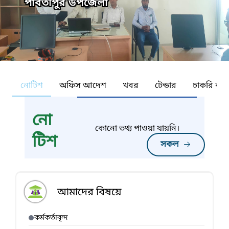
পার্বতীপুর উপজেলা
নোটিশ
অফিস আদেশ
খবর
টেন্ডার
চাকরি কর্ন
নো
কোনো তথ্য পাওয়া যায়নি।
টিশ
সকল
আমাদের বিষয়ে
কর্মকর্তাবৃন্দ