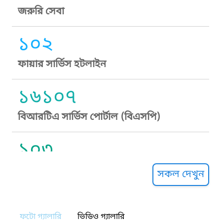
জরুরি সেবা
১০২
ফায়ার সার্ভিস হটলাইন
১৬১০৭
বিআরটিএ সার্ভিস পোর্টাল (বিএসপি)
১০৩
সুপ্রীম কোর্ট হেল্পলাইন
সকল দেখুন
১০৯
ফটো গ্যালারি
ভিডিও গ্যালারি